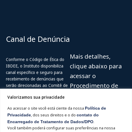
Canal de Denúncia
Mais detalhes,
Conforme o Código de Ética do
clique abaixo para
IBDEE, o Instituto disponibiliza
canal específico e seguro para
acessar o
recebimento de denúncias que
Procedimento de
serão direcionadas ao Comitê de
Ética do IBDEE.
recebimento e
Valorizamos sua privacidade
Acesse
Canal de Ética do IBDEE (
tratamento de
Ao acessar o site você está ciente da nossa
Política de
Ouvidor Digital
)
denúncias
Privacidade
, dos seus direitos e o do
contato do
Encarregado de Tratamento de Dados/DPO
.
Hotline: 0800-515-2204
Você também poderá configurar suas preferências na nossa
Acesse