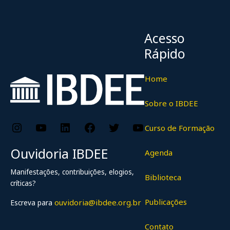
Acesso
Rápido
Home
Sobre o IBDEE
Instagram
YouTube
LinkedIn
Facebook
Twitter
YouTube
Curso de Formação
Ouvidoria IBDEE
Agenda
Manifestações, contribuições, elogios,
Biblioteca
críticas?
Publicações
ouvidoria@ibdee.org.br
Escreva para
Contato