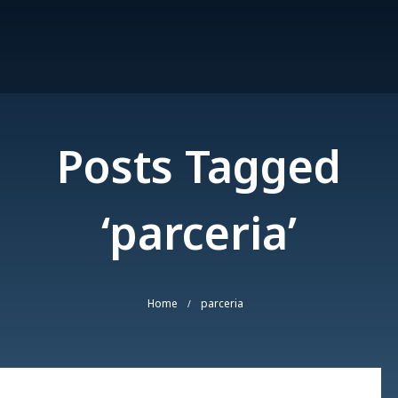
Posts Tagged
‘parceria’
Home
parceria
/