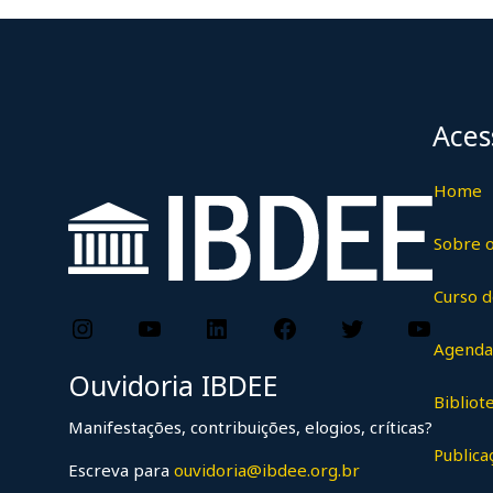
Hospedagem com tarif
Congresso IBDEE
Conforme parceria firmada junt
Compliance e Ética Empresarial 
Aces
leia mais →
Home
Sobre 
Curso 
Instagram
YouTube
LinkedIn
Facebook
Twitter
Yo
Agenda
Ouvidoria IBDEE
Bibliot
Manifestações, contribuições, elogios, críticas?
Publica
Escreva para
ouvidoria@ibdee.org.br