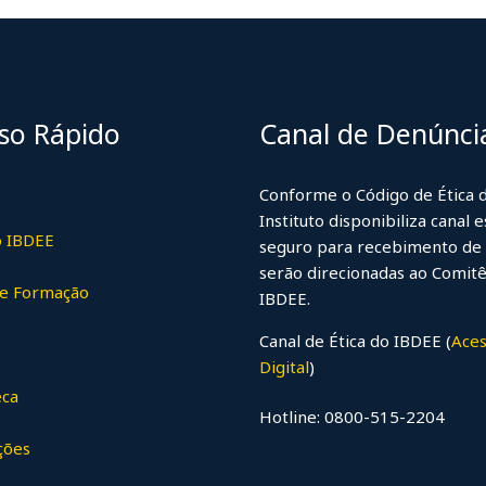
as especiais para participantes do 2º
o ao IBDEE, os participantes do 2º Congresso IBDEE de
– que irá […]
so Rápido
Canal de Denúnci
Conforme o Código de Ética 
Instituto disponibiliza canal e
o IBDEE
seguro para recebimento de 
serão direcionadas ao Comitê
de Formação
uTube
IBDEE.
Canal de Ética do IBDEE (
Aces
Digital
)
eca
Hotline: 0800-515-2204
ções