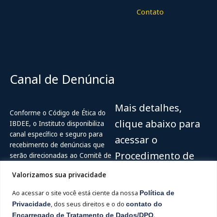
Contato
Canal de Denúncia
Mais detalhes,
Conforme o Código de Ética do
clique abaixo para
IBDEE, o Instituto disponibiliza
canal específico e seguro para
acessar o
recebimento de denúncias que
Procedimento de
serão direcionadas ao Comitê de
Ética do IBDEE.
recebimento e
Valorizamos sua privacidade
Acesse
Canal de Ética do IBDEE (
tratamento de
Ao acessar o site você está ciente da nossa
Política de
Ouvidor Digital
)
denúncias
Privacidade
, dos seus direitos e o do
contato do
Encarregado de Tratamento de Dados/DPO
.
Hotline: 0800-515-2204