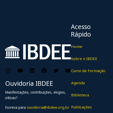
Acesso
Rápido
Home
Sobre o IBDEE
Instagram
YouTube
LinkedIn
Facebook
Twitter
YouTube
Curso de Formação
Ouvidoria IBDEE
Agenda
Manifestações, contribuições, elogios,
Biblioteca
críticas?
Publicações
ouvidoria@ibdee.org.br
Escreva para