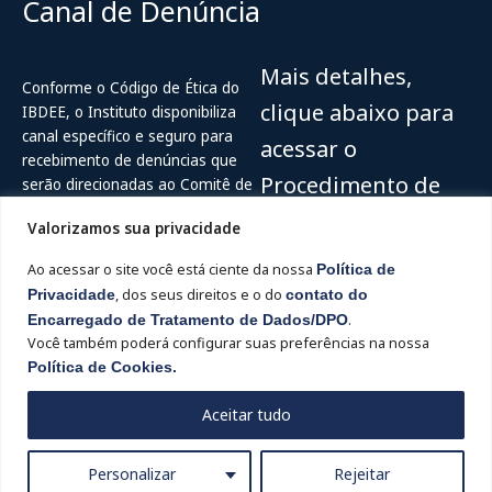
Canal de Denúncia
Mais detalhes,
Conforme o Código de Ética do
clique abaixo para
IBDEE, o Instituto disponibiliza
canal específico e seguro para
acessar o
recebimento de denúncias que
Procedimento de
serão direcionadas ao Comitê de
Ética do IBDEE.
recebimento e
Valorizamos sua privacidade
Acesse
Canal de Ética do IBDEE (
tratamento de
Ao acessar o site você está ciente da nossa
Política de
Ouvidor Digital
)
denúncias
Privacidade
, dos seus direitos e o do
contato do
Encarregado de Tratamento de Dados/DPO
.
Hotline: 0800-515-2204
Você também poderá configurar suas preferências na nossa
Acesse
Política de Cookies.
Aceitar tudo
Personalizar
Rejeitar
IBDEE - Instituto Brasileiro de Direito e Ética Empresarial - 2024