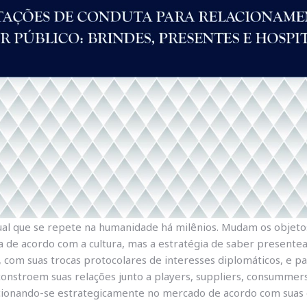
ual que se repete na humanidade há milênios. Mudam os objetos
ca de acordo com a cultura, mas a estratégia de saber present
a, com suas trocas protocolares de interesses diplomáticos, e 
 constroem suas relações junto a players, suppliers, consummer
icionando-se estrategicamente no mercado de acordo com suas e