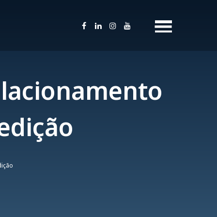
Relacionamento
 edição
dição