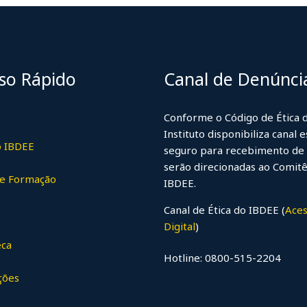
so Rápido
Canal de Denúnci
Conforme o Código de Ética 
Instituto disponibiliza canal e
o IBDEE
seguro para recebimento de 
serão direcionadas ao Comitê
de Formação
uTube
IBDEE.
Canal de Ética do IBDEE (
Aces
Digital
)
eca
Hotline: 0800-515-2204
ções