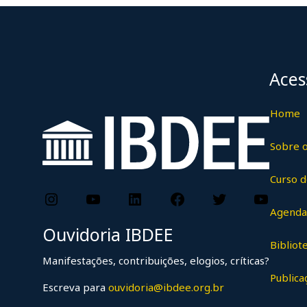
Aces
Home
Sobre 
Curso 
Instagram
YouTube
LinkedIn
Facebook
Twitter
Yo
Agenda
Ouvidoria IBDEE
Bibliot
Manifestações, contribuições, elogios, críticas?
Publica
Escreva para
ouvidoria@ibdee.org.br