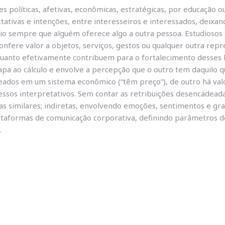
es políticas, afetivas, econômicas, estratégicas, por educaçã
tivas e intenções, entre interesseiros e interessados, deixan
io sempre que alguém oferece algo a outra pessoa. Estudiosos 
confere valor a objetos, serviços, gestos ou qualquer outra rep
uanto efetivamente contribuem para o fortalecimento desses l
pa ao cálculo e envolve a percepção que o outro tem daquilo qu
reados em um sistema econômico (“têm preço”), de outro há valo
essos interpretativos. Sem contar as retribuições desencadead
similares; indiretas, envolvendo emoções, sentimentos e grat
lataformas de comunicação corporativa, definindo parâmetros de 
.