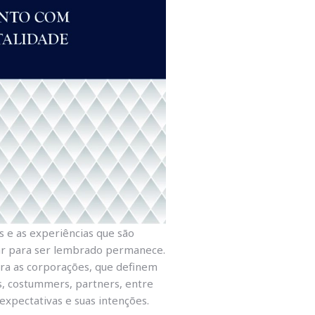
 e as experiências que são
ear para ser lembrado permanece.
para as corporações, que definem
s, costummers, partners, entre
xpectativas e suas intenções.