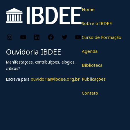
Home
Sobre o IBDEE
Instagram
YouTube
LinkedIn
Facebook
Twitter
YouTube
Curso de Formação
Ouvidoria IBDEE
Agenda
Manifestações, contribuições, elogios,
Biblioteca
críticas?
Publicações
ouvidoria@ibdee.org.br
Escreva para
Contato