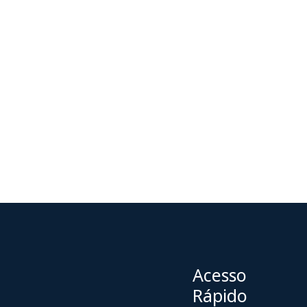
https://www.premionaoaceitocorrupcao.com.br/
Acesso
Rápido