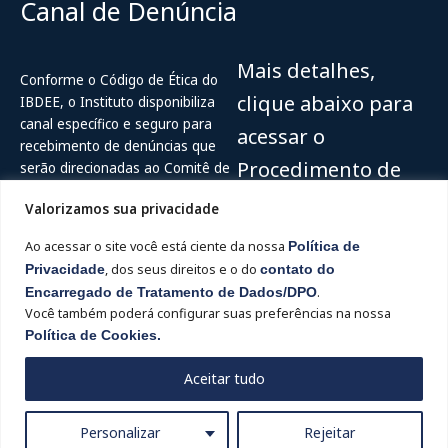
Canal de Denúncia
Mais detalhes,
Conforme o Código de Ética do
clique abaixo para
IBDEE, o Instituto disponibiliza
canal específico e seguro para
acessar o
recebimento de denúncias que
Procedimento de
serão direcionadas ao Comitê de
Ética do IBDEE.
recebimento e
Valorizamos sua privacidade
Acesse
Canal de Ética do IBDEE (
tratamento de
Ao acessar o site você está ciente da nossa
Política de
Ouvidor Digital
)
denúncias
Privacidade
, dos seus direitos e o do
contato do
Encarregado de Tratamento de Dados/DPO
.
Hotline: 0800-515-2204
Você também poderá configurar suas preferências na nossa
Acesse
Política de Cookies.
Aceitar tudo
Personalizar
Rejeitar
IBDEE - Instituto Brasileiro de Direito e Ética Empresarial - 2024