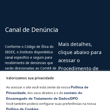
Canal de Denúncia
Mais detalhes,
Conforme o Código de Ética do
clique abaixo para
IBDEE, o Instituto disponibiliza
canal específico e seguro para
acessar o
recebimento de denúncias que
Procedimento de
serão direcionadas ao Comitê de
Ética do IBDEE.
recebimento e
Valorizamos sua privacidade
Acesse
Canal de Ética do IBDEE (
tratamento de
Ao acessar o site você está ciente da nossa
Política de
Ouvidor Digital
)
denúncias
Privacidade
, dos seus direitos e o do
contato do
Encarregado de Tratamento de Dados/DPO
.
Hotline: 0800-515-2204
Você também poderá configurar suas preferências na nossa
Acesse
Política de Cookies.