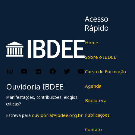
Acesso
Rápido
Home
Sobre o IBDEE
Instagram
YouTube
LinkedIn
Facebook
Twitter
YouTube
Curso de Formação
Ouvidoria IBDEE
Agenda
Manifestações, contribuições, elogios,
Biblioteca
críticas?
Publicações
ouvidoria@ibdee.org.br
Escreva para
Contato